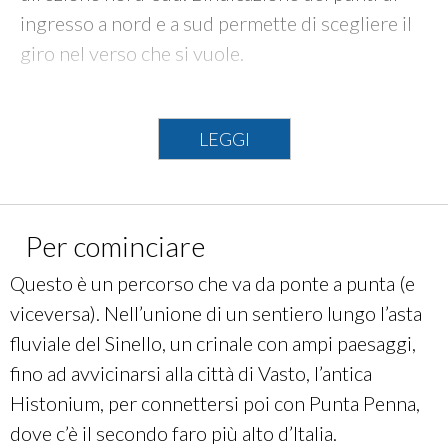
ingresso a nord e a sud permette di scegliere il
giro nel verso che si vuole.
INFO TECNICHE
LEGGI
INGRESSO A NORD:
Ponte fiume Sinello
INGRESSO A SUD:
Punta Penna
STAZIONI FS DI RIFERIMENTO: Casalbordino-
Per cominciare
Pollutri; Porto di Vasto;
LUNGHEZZA:
23,2
km
Questo è un percorso che va da ponte a punta (e
DISLIVELLO: + 240 - 250
viceversa). Nell’unione di un sentiero lungo l’asta
TEMPO (con e-bike):
01:54
fluviale del Sinello, un crinale con ampi paesaggi,
SUPERFICI:
Non asfaltata:
5,48 km;
Lastricato:
fino ad avvicinarsi alla città di Vasto, l’antica
8,46 km;
Asfalto:
9,04 km;
Sconosciuta:
193 m
Histonium, per connettersi poi con Punta Penna,
dove c’è il secondo faro più alto d’Italia.