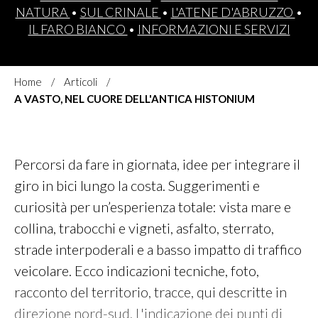
NATURA
•
SUL CRINALE
•
L'ATENE D'ABRUZZO
•
IL FARO BIANCO
•
INFORMAZIONI E SERVIZI
Home
Articoli
A VASTO, NEL CUORE DELL'ANTICA HISTONIUM
Percorsi da fare in giornata, idee per integrare il
giro in bici lungo la costa. Suggerimenti e
curiosità per un’esperienza totale: vista mare e
collina, trabocchi e vigneti, asfalto, sterrato,
strade interpoderali e a basso impatto di traffico
veicolare. Ecco indicazioni tecniche, foto,
racconto del territorio, tracce, qui descritte in
direzione nord-sud. L'indicazione dei punti di