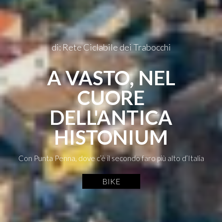
di: Rete Ciclabile dei Trabocchi
A VASTO, NEL
CUORE
DELL'ANTICA
HISTONIUM
Con Punta Penna, dove c’è il secondo faro più alto d’Italia
BIKE