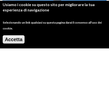
Usiamo i cookie su questo sito per migliorare la tua
esperienza di navigazione
Selezionando un link qualsiasi su questa pagina darai il consenso all'uso dei
cookie.
Accetta
Il faro di Punta Penna - Foto di Alessandro Ricci
Seguendo la traccia indicata nel percorso si arriva a
intersecare la Statale. Da qui, con stradine
secondarie, eccoci in vista di Punta Penna dove è
inconfondibile la figura del
faro
, il secondo più
alto d’Italia. Sul promontorio c’è anche una delle
antiche
torri di avvistamento
che si trovano
lungo la costa abruzzese, per non dire dei