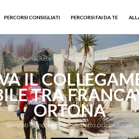
PERCORSI CONSIGLIATI
PERCORSI FAI DA TE
ALL
di: Rete Ciclabile dei Trabocchi
VA IL COLLEGA
ILE TRA FRANCA
ORTONA
Stanziati i fondi per il nuovo tratto ciclopedonale