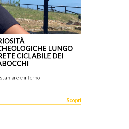
RIOSITÀ
RETE CICLAB
CHEOLOGICHE LUNGO
TRABOCCHI:
RETE CICLABILE DEI
SAPERE PRIM
ABOCCHI
ista mare e interno
Scopri