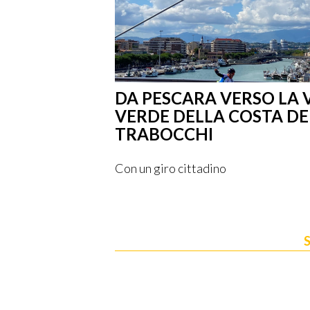
L SANTO
DA PESCARA VERSO LA 
VERDE DELLA COSTA DE
TRABOCCHI
storia che arriva da
Con un giro cittadino
Scopri
S