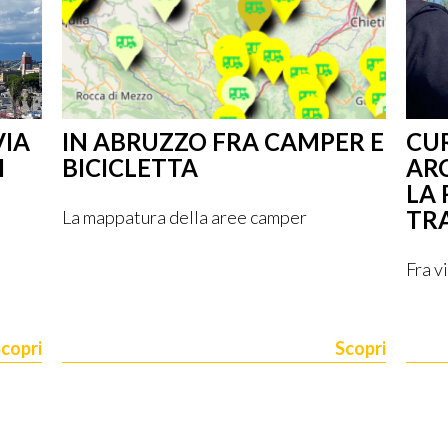
VIA
IN ABRUZZO FRA CAMPER E
CU
I
BICICLETTA
AR
LA 
TR
La mappatura della aree camper
Fra v
copri
Scopri