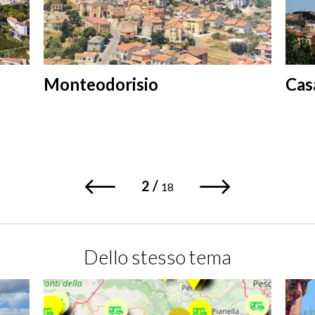
Monteodorisio
Cas
2
/
18
Dello stesso tema