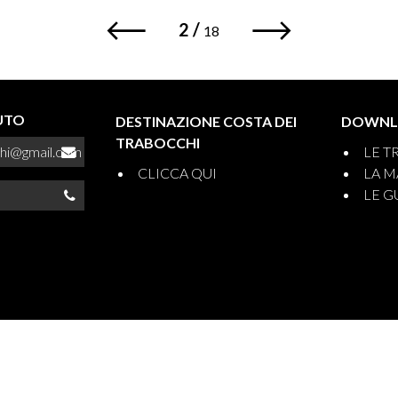
2
/
18
IUTO
DESTINAZIONE COSTA DEI
DOWNL
TRABOCCHI
chi@gmail.com
LE T
CLICCA QUI
LA M
LE G