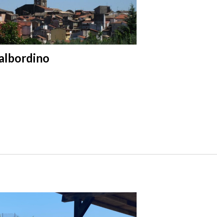
albordino
Cupello