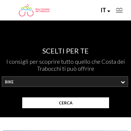
IT
LA RETE CICLABILE
SCELTI PER TE
PERCORSI CONSIGLIATI
I consigli per scoprire tutto quello che Costa dei
Trabocchi ti può offrire
PERCORSI FAI DA TE
BIKE
ALLA SCOPERTA DELLA RETE
SERVIZI