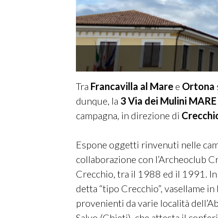
Tra
Francavilla al Mare
e
Ortona
dunque, la
3 Via dei Mulini MAR
campagna, in direzione di
Crecchi
Espone oggetti rinvenuti nelle ca
collaborazione con l’Archeoclub Cre
Crecchio, tra il 1988 ed il 1991. I
detta “tipo Crecchio”, vasellame in
provenienti da varie località dell’A
Salvo (Chieti), che attesta il confe