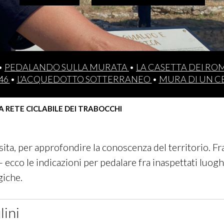
•
PEDALANDO SULLA MURATA
•
LA CASETTA DEI RO
46
•
L’ACQUEDOTTO SOTTERRANEO
•
MURA DI UN C
 RETE CICLABILE DEI TRABOCCHI
ita, per approfondire la conoscenza del territorio. Fra 
 ecco le indicazioni per pedalare fra inaspettati luoghi
giche.
lini