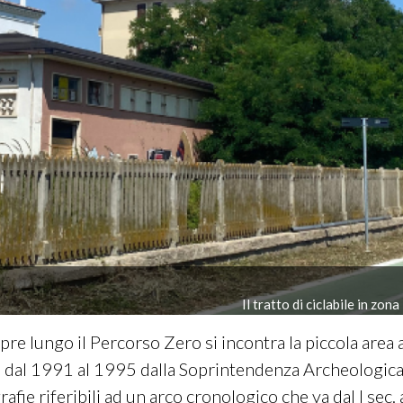
Il tratto di ciclabile in zo
re lungo il Percorso Zero
si incontra la piccola are
tti dal 1991 al 1995 dalla Soprintendenza Archeologic
afie riferibili ad un arco cronologico che va dal I sec. 