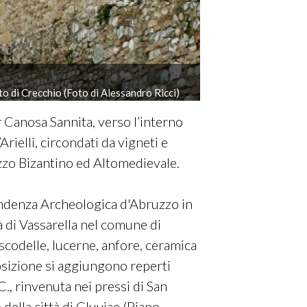
ato di Crecchio (Foto di Alessandro Ricci)
er Canosa Sannita, verso l’interno
rielli, circondati da vigneti e
zzo Bizantino ed Altomedievale.
endenza Archeologica d'Abruzzo in
à di Vassarella nel comune di
scodelle, lucerne, anfore, ceramica
posizione si aggiungono reperti
C., rinvenuta nei pressi di San
della città di Cluviae (Piano