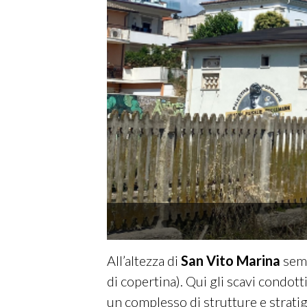
All’altezza di
San Vito Marina
semp
di copertina)
. Qui gli scavi condo
un complesso di strutture e stratigr