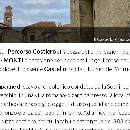
Il Castello e l'abit
sul
Percorso Costiero
all’altezza delle indicazioni p
E - MONTI
è occasione per pedalare lungo il corso dell’A
o
dove il possente
Castello
ospita il Museo dell'Abru
mpagne di scavo archeologico condotte dalla Soprint
cchio, in una villa romano-bizantina presso la localit
n particolare raccoglie oggetti di uso quotidiano come 
 bronzo e preziosi reperti in legno. Ad arricchire l’es
bruzzo costiero, tra cui la tabula patronatus del 383 d.
rimento al nobile Aurelio Evagrio Onorio del patronato 