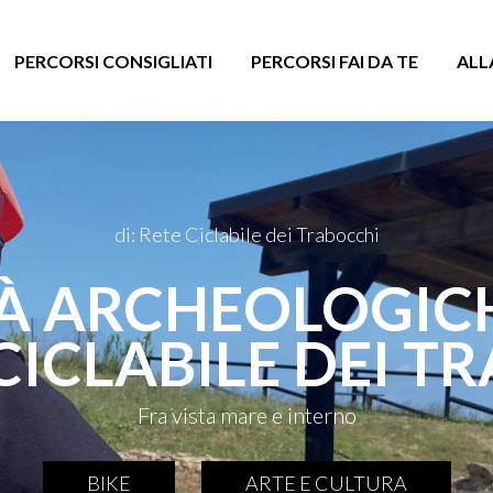
PERCORSI CONSIGLIATI
PERCORSI FAI DA TE
ALL
di: Rete Ciclabile dei Trabocchi
TÀ ARCHEOLOGIC
 CICLABILE DEI T
Fra vista mare e interno
BIKE
ARTE E CULTURA