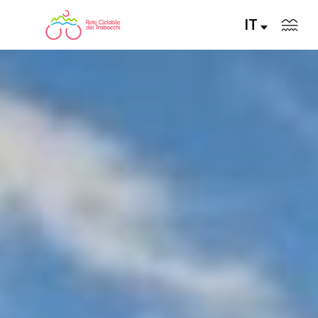
IT
LA RETE CICLABILE
PERCORSI CONSIGLIATI
PERCORSI FAI DA TE
ALLA SCOPERTA DELLA RETE
SERVIZI