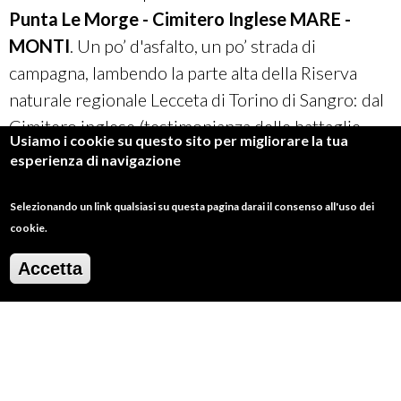
Punta Le Morge - Cimitero Inglese MARE -
MONTI
. Un po’ d'asfalto, un po’ strada di
campagna, lambendo la parte alta della Riserva
naturale regionale Lecceta di Torino di Sangro: dal
Cimitero inglese (testimonianza delle battaglie
Usiamo i cookie su questo sito per migliorare la tua
della Seconda guerra mondiale) poi, si va giù
esperienza di navigazione
tornando sul mare. Attenzione: la discesa ha una
pendenza importante.
Selezionando un link qualsiasi su questa pagina darai il consenso all'uso dei
cookie.
Accetta
Trova in zona