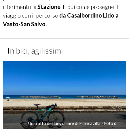
TEMPO (con e-bike):
01:47 h
riferimento la
Stazione
. E qui come prosegue il
SUPERFICI:
Non asfaltata:
550 m;
Sterrato
viaggio con il percorso
da
Casalbordino Lido a
compatto:
808 m;
Pavé:
< 100 m;
Lastricato:
Vasto-San Salvo
.
195 m;
Asfalto:
39,1 km;
Sconosciuta:
286 m.
In bici, agilissimi
SEGUI LA TRACCIA SU KOMOOT
Un tratto del lungomare di Francavilla - Foto di