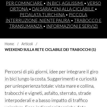
PER COMINCIARE
•
IN BICI, AGILISSIMI
•
VERSO
ORTONA
•
DAI SARACENI ALLA CICLABILE
•
PEDALATA TURCHINA
•
PICCOLA
INTERRUZIONE, NIENTE PAURA
•
TRABOCCO E
TRANSUMANZA
•
INFORMAZIONI E SERVIZI
Home
Articoli
WEEKEND SULLA RETE CICLABILE DEI TRABOCCHI (1)
Percorsi di più giorni, idee per integrare il giro
in bici lungo la costa. Suggerimenti e curiosità
per un’esperienza totale: vista mare e collina,
trabocchi e vigneti, asfalto, sterrato, strade
interpoderali e a basso impatto di traffico