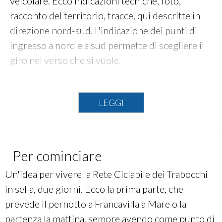
veicolare. Ecco indicazioni tecniche, foto,
racconto del territorio, tracce, qui descritte in
direzione nord-sud. L'indicazione dei punti di
ingresso a nord e a sud permette di scegliere il
giro nel verso che si vuole.
INFO TECNICHE
LEGGI
INGRESSO A NORD: Francavilla al Mare
INGRESSO A SUD: Casalbordino Lido
STAZIONI FS DI RIFERIMENTO: Francavilla al
Per cominciare
Mare, Tollo-Canosa Sannita, Ortona, San Vito-
Lanciano, Fossacesia-Torino di Sangro,
Un'idea per vivere la Rete Ciclabile dei Trabocchi
Casalbordino-Pollutri
in sella, due giorni. Ecco la prima parte, che
LUNGHEZZA:
41,0
km
prevede il pernotto a Francavilla a Mare o la
DISLIVELLO: + 200 - 200
partenza la mattina, sempre avendo come punto di