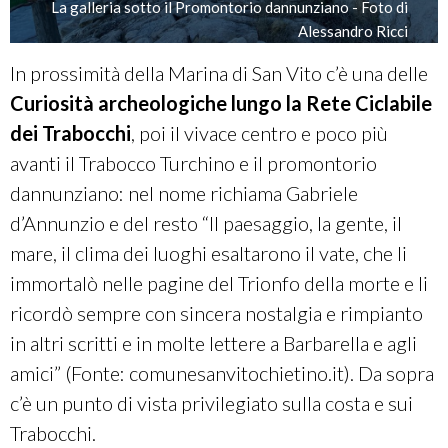
La galleria sotto il Promontorio dannunziano - Foto di
Alessandro Ricci
In prossimità della Marina di San Vito c’è una delle
Curiosità archeologiche lungo la Rete Ciclabile
dei Trabocchi
, poi il vivace centro e poco più
avanti il Trabocco Turchino e il promontorio
dannunziano:
nel nome richiama Gabriele
d’Annunzio e del resto “Il paesaggio, la gente, il
mare, il clima dei luoghi esaltarono il vate, che li
immortalò nelle pagine del Trionfo della morte e li
ricordò sempre con sincera nostalgia e rimpianto
in altri scritti e in molte lettere a Barbarella e agli
amici” (Fonte: comunesanvitochietino.it). Da sopra
c’è un punto di vista privilegiato sulla costa e sui
Trabocchi.