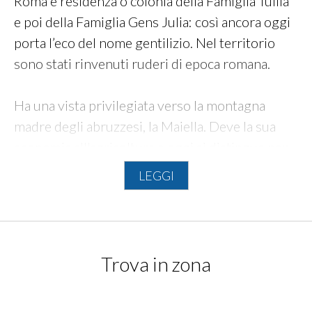
Roma è residenza o colonia della Famiglia Tullia
e poi della Famiglia Gens Julia: così ancora oggi
porta l’eco del nome gentilizio. Nel territorio
sono stati rinvenuti ruderi di epoca romana.
Ha una vista privilegiata verso la montagna
madre degli abruzzesi, la Maiella. Deve la sua
economia all'agricoltura
e oggi si distingue per
le ciliegie, coltivate qui sin dall’inizio del secolo
LEGGI
scorso.
Trova in zona