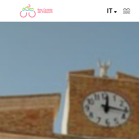
IT
LA RETE CICLABILE
PERCORSI CONSIGLIATI
PERCORSI FAI DA TE
ALLA SCOPERTA DELLA RETE
SERVIZI