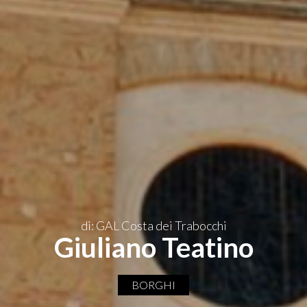
IT
di: GAL Costa dei Trabocchi
Giuliano Teatino
BORGHI