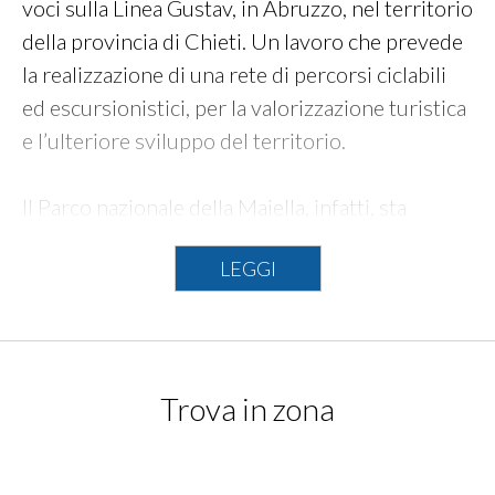
voci sulla Linea Gustav, in Abruzzo, nel territorio
della provincia di Chieti. Un lavoro che prevede
la realizzazione di una rete di percorsi ciclabili
ed escursionistici, per la valorizzazione turistica
e l’ulteriore sviluppo del territorio.
Il Parco nazionale della Maiella, infatti, sta
lavorando al Cammino della Via Gustav, un
LEGGI
percorso che si integra con i progetti già
realizzati sulla stessa area da parte degli altri
due enti che oggi hanno sottoscritto l’accordo. Il
Gal Costa dei Trabocchi - con la Rete ciclabile dei
Trova in zona
Trabocchi - ha già realizzato oltre 300 chilometri
di percorsi ciclabili sulle colline che guardano la
Costa dei Trabocchi, mentre il Gal Maiella Verde