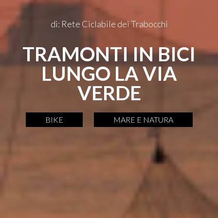
di: Rete Ciclabile dei Trabocchi
TRAMONTI IN BICI
LUNGO LA VIA
VERDE
BIKE
MARE E NATURA