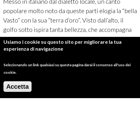
Messo in italiano dal dialetto locale, un canto
popolare molto noto da queste parti elogia la “bella
Vasto” con la sua “terra d’oro”. Visto dall’alto, il
golfo sotto ispira tanta bellezza, che accompagna
una delle passeggiate lungo i punti panoramici
Usiamo i cookie su questo sito per migliorare la tua
della città. Da non perdere dunque un momento di
esperienza di navigazione
relax al tramonto in quella che in passato fu
Selezionando un link qualsiasi su questa pagina darai il consenso all'uso dei
definita l’”Atene degli Abruzzi”. Un gran bel posto!
cookie.
Accetta
Vedi anche