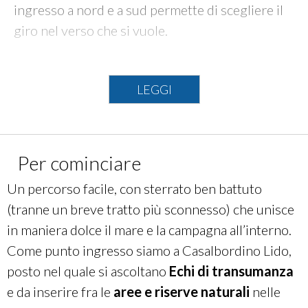
ingresso a nord e a sud permette di scegliere il
giro nel verso che si vuole.
INFO TECNICHE
LEGGI
INGRESSO A NORD:
Casalbordino Lido
INGRESSO A SUD:
Casalbordino Lido
STAZIONI FS DI RIFERIMENTO: Casalbordino-
Per cominciare
Pollutri
LUNGHEZZA:
19,7
km
Un percorso facile, con sterrato ben battuto
DISLIVELLO: + 280 - 280
(tranne un breve tratto più sconnesso) che unisce
TEMPO (con e-bike):
01:41
in maniera dolce il mare e la campagna all’interno.
SUPERFICI:
Non asfaltata:
6,50 km;
Lastricato:
Come punto ingresso siamo a Casalbordino Lido,
7,46 km;
Asfalto:
4,81 km;
Sconosciuta:
928 m.
posto nel quale si ascoltano
Echi di transumanza
e da inserire fra le
aree e riserve naturali
nelle