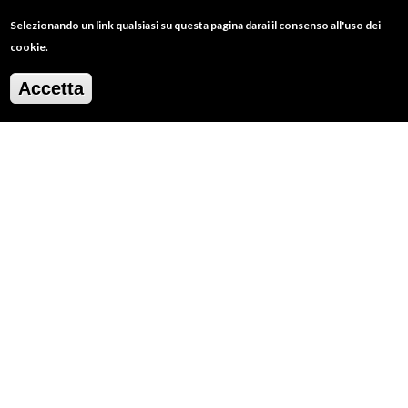
Selezionando un link qualsiasi su questa pagina darai il consenso all'uso dei
cookie.
Accetta
Villalfonsina - Dalla pagina Fb del Comune
Alternando la provinciale e strade secondarie si va
in direzione
Villalfonsina
, fino a rientrare sul
corso del Torrente Acquachiara. Nella parte antica
del borgo le case sono disposte a pettine, collegate
tra di loro da sotto-portici, cortiletti, disimpegni e
scalinate esterne (localmente detti Brancatelli) con
delle epigrafi sei-settecentesche. Il paese conserva