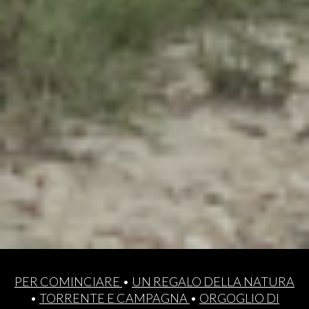
PER COMINCIARE
•
UN REGALO DELLA NATURA
•
TORRENTE E CAMPAGNA
•
ORGOGLIO DI