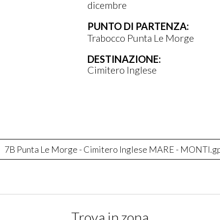
dicembre
PUNTO DI PARTENZA:
Trabocco Punta Le Morge
DESTINAZIONE:
Cimitero Inglese
iere di tornare indietro sullo stesso percorso o proseg
e Morge MONTI - MARE
7B Punta Le Morge - Cimitero Inglese MARE - MONTI.g
D
D
Trova in zona