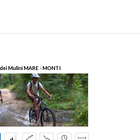
 dei Mulini MARE - MONTI
5 Torrente Feltri