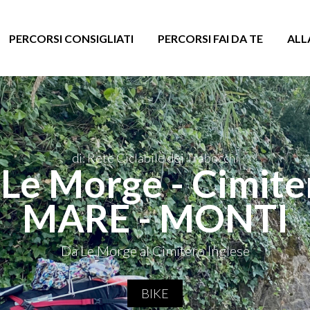
PERCORSI CONSIGLIATI
PERCORSI FAI DA TE
ALL
di: Rete Ciclabile dei Trabocchi
Le Morge - Cimite
MARE - MONTI
Da Le Morge al Cimitero Inglese
BIKE