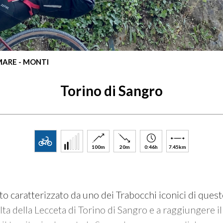
 MARE - MONTI
Torino di Sangro
100m
20m
0:46h
7.45km
tto caratterizzato da uno dei Trabocchi iconici di ques
alta della Lecceta di Torino di Sangro e a raggiungere 