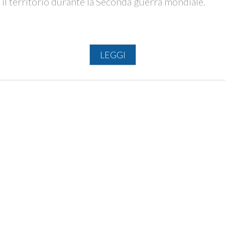
 il territorio durante la Seconda guerra mondiale.
LEGGI
la strada è bloccata per pericolo frana e al km 4,26 bi
ega alla traccia al km 6,11.
 Punta Le Morge
lese
46 h
km