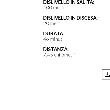
DISLIVELLO IN SALITA:
PUNTI D’INTERESSE
100 metri
Trabocco Punta Le Morge
DISLIVELLO IN DISCESA:
Lecceta di Torino di Sangro
20 metri
Cimitero inglese
DURATA:
46 minuti
PERCORSI COLLEGATI
DISTANZA:
7.45 chilometri
Arrivati a destinazione potete scegl
?
7
B Cimitero Inglese - Punta l
?
1B Colline e Vigneti NORD - SU
?
1B Colline e Vigneti SUD - NOR