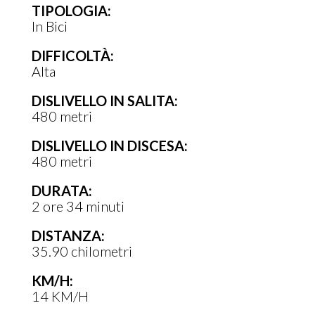
TIPOLOGIA:
In Bici
LA SEGNALETICA
DIFFICOLTÀ:
Alta
Due le
tipologie di cartelli
che si incontrano
lungo la Rete Ciclabile dei Trabocchi. Uno con
DISLIVELLO IN SALITA:
480 metri
indicazioni sul punto di arrivo, con relativo
valore chilometrico e la destinazione più vicina,
DISLIVELLO IN DISCESA:
480 metri
oltre allo spazio con il numero del percorso e il
logo della Rete, fino a due QR code che danno
DURATA:
informazioni sul tracciato specifico e sulla Rete
2 ore 34 minuti
in generale. L’altro ha una freccia con la
DISTANZA:
direzione da seguire ed è posizionato lungo il
35.90 chilometri
Percorso Costiero, nei punti in cui ci sono
KM/H:
interruzioni o incroci. Senza dimenticare gli
14 KM/H
sticker che si incontrano lungo tutta la Rete, con