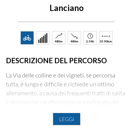
Lanciano
480m
480m
2:34h
35.90km
DESCRIZIONE DEL PERCORSO
La Via delle colline e dei vigneti, se percorsa
tutta, è lunga e difficile e richiede un ottimo
allenamento, a causa dei frequenti tratti di salita
e discesa che caratterizzano la morfologia del
territorio, con pendenze anche significative
LEGGI
seppure per brevi tratti.
Il paesaggio collinare e il disegno del tracciato