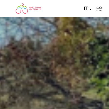
IT
LA RETE CICLABILE
PERCORSI CONSIGLIATI
PERCORSI FAI DA TE
ALLA SCOPERTA DELLA RETE
SERVIZI