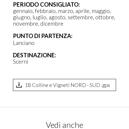
PERIODO CONSIGLIATO:
le frecce direzionali e il numero che identifica la
gennaio
febbraio
marzo
aprile
maggio
singola traccia.
giugno
luglio
agosto
settembre
ottobre
novembre
dicembre
PUNTO DI PARTENZA:
SCARICA QUI LA TRACCIA
Lanciano
Utilizza l'App gratuita Koomot per orientarti al
DESTINAZIONE:
meglio lungo i percorsi della Rete Ciclabile dei
Scerni
Trabocchi.
?
Scarica qui la traccia
1B Colline e Vigneti NORD - SUD .gpx
È possibile scaricare la traccia in formato Gpx
anche senza utilizzare Komoot. La trovi in coda
alla pagina.
Vedi anche
PUNTI D'INTERESSE