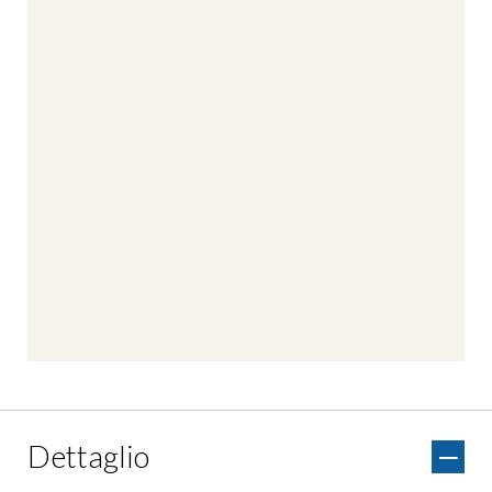
LUNGHEZZA PERCORSO:
35,9
km
KM/H:
14,0
km/h
DISLIVELLO IN SALITA:
480 m
DISLIVELLO IN DISCESA:
480 m
SUPERFICI:
11.3 Km di lastricato, 5.89 Km non
asfaltato, 18.1 Km asfaltato,
663 m
sconosciuto
CARATTERISTICHE GENERALI
-Giro in bici per esperti
-Ottimo allenamento richiesto
-Superfici per lo più asfaltate
Dettaglio
-Adatto a ogni livello di abilità