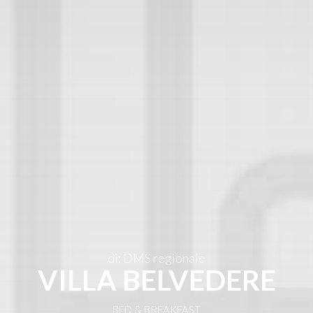
IT
di: DMS regionale
VILLA BELVEDERE
BED & BREAKFAST