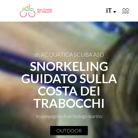
IT
LA RETE CICLABILE
di: ACQUATICA SCUBA ASD
SNORKELING
PERCORSI CONSIGLIATI
GUIDATO SULLA
PERCORSI FAI DA TE
COSTA DEI
ALLA SCOPERTA DELLA RETE
TRABOCCHI
SERVIZI
in compagnia di un biologo marino
OUTDOOR