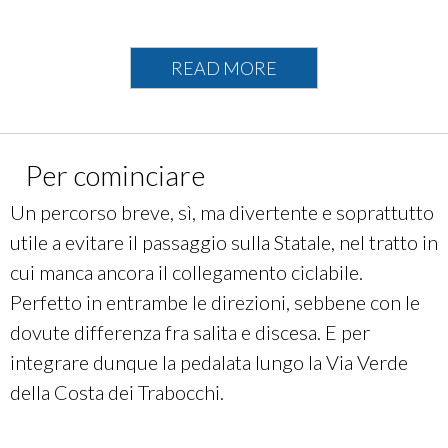
INFO TECNICHE
READ MORE
INGRESSO A NORD:
Foce del fiume Sangro
INGRESSO A SUD:
Trabocco Le Morge
STAZIONI FS DI RIFERIMENTO: Fossacesia-
Per cominciare
Torino di Sangro; Porto di Vasto
LUNGHEZZA:
16,6
km
Un percorso breve, sì, ma divertente e soprattutto
DISLIVELLO: + 130 - 110
utile a evitare il passaggio sulla Statale, nel tratto in
TEMPO (con e-bike):
01:27
cui manca ancora il collegamento ciclabile.
SUPERFICI:
Non asfaltata:
4,90 km;
Lastricato:
Perfetto in entrambe le direzioni, sebbene con le
2,51 km;
Asfalto:
9,21 km;
Sconosciuta:
<
dovute differenza fra salita e discesa. E per
100 m.
integrare dunque la pedalata lungo la Via Verde
della Costa dei Trabocchi.
SEGUI LA TRACCIA SU KOMOOT