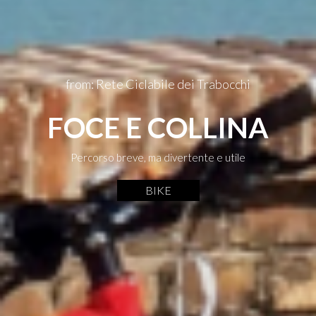
from: Rete Ciclabile dei Trabocchi
FOCE E COLLINA
Percorso breve, ma divertente e utile
BIKE