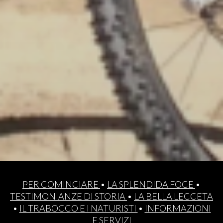
PER COMINCIARE
•
LA SPLENDIDA FOCE
•
TESTIMONIANZE DI STORIA
•
LA BELLA LECCETA
•
IL TRABOCCO E I NATURISTI
•
INFORMAZIONI
E SERVIZI