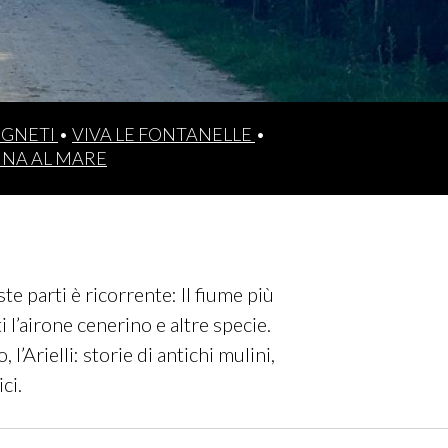
VIGNETI
•
VIVA LE FONTANELLE
•
INA AL MARE
te parti è ricorrente: Il fiume più
i l’airone cenerino e altre specie.
l’Arielli: storie di antichi mulini,
ci.