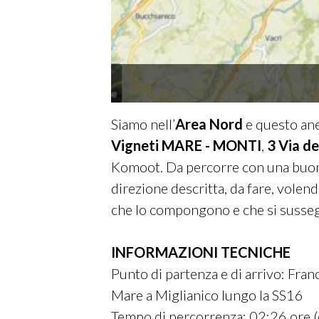
Siamo nell’
Area Nord
e questo ane
Vigneti MARE - MONTI
,
3 Via d
Komoot. Da percorre con una buona G
direzione descritta, da fare, volend
che lo compongono e che si susse
INFORMAZIONI TECNICHE
Punto di partenza e di arrivo: Franca
Mare a Miglianico lungo la SS16
Tempo di percorrenza: 02:26 ore (c