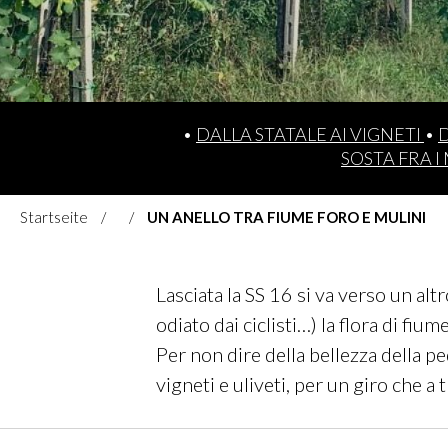
•
DALLA STATALE AI VIGNETI
•
D
SOSTA FRA I
Startseite
UN ANELLO TRA FIUME FORO E MULINI
Lasciata la SS 16 si va verso un alt
odiato dai ciclisti…) la flora di fiu
Per non dire della bellezza della ped
vigneti e uliveti, per un giro che a 