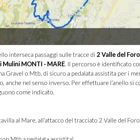
llo interseca passaggi sulle tracce di
2 Valle del Fo
ei Mulini MONTI - MARE
. Il percorso è identificato c
ravel o Mtb, di sicuro a pedalata assistita per i men
o, anche nel senso inverso. Per effettuare l’anello si c
guono come indicato.
villa al Mare, all’attacco del tracciato 2 Valle del Foro 
on Mtb a pedalata assistita)