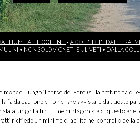
AL FIUME ALLE COLLINE
•
A COLPI DI PEDALE FRA I 
 MULINI
•
NON SOLO VIGNETI E ULIVETI
•
DALLA COLL
ro mondo. Lungo il corso del Foro (sì, la battuta da ques
me la fa da padrone e non è raro avvistare da queste part
alata lungo l’altro fiume protagonista di questo anello, 
tratti richiede un minimo di abilità nel controllo della bi