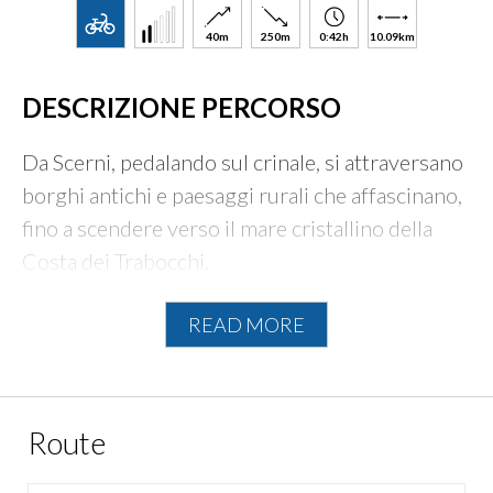
40m
250m
0:42h
10.09km
DESCRIZIONE PERCORSO
Da Scerni, pedalando sul crinale, si attraversano
borghi antichi e paesaggi rurali che affascinano,
fino a scendere verso il mare cristallino della
Costa dei Trabocchi.
READ MORE
INFORMAZIONI TECNICHE:
PUNTO DI PARTENZA:
Scerni
PUNTO DI ARRIVO:
Stazione FS
Route
Casalbordino/Pollutri