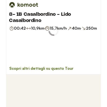
TEMPO DI PERCORRENZA:
00:42 h
LUNGHEZZA PERCORSO:
10.9 km
KM/H:
15.7 km/h
DISLIVELLO IN SALITA:
40 m
DISLIVELLO IN DISCESA:
250 m
SUPERFICI:
4.22 Km di asfalto, 1.96 Km di
lastricato, 4.78 Km non asfaltata
CARATTERISTICHE GENERALI
-Giro in bici facile
-Adatto ad ogni livello di allenamento