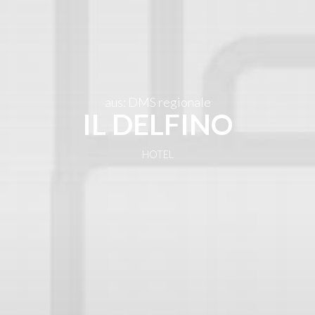
DE
aus: DMS regionale
IL DELFINO
HOTEL