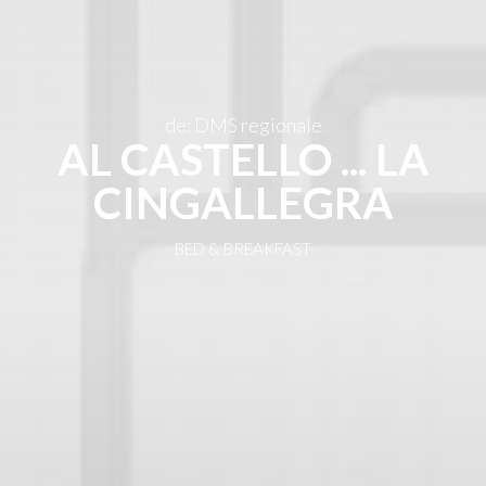
ES
de: DMS regionale
AL CASTELLO ... LA
CINGALLEGRA
BED & BREAKFAST