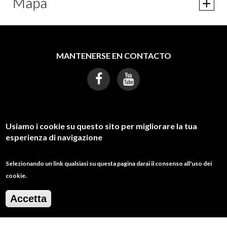
Mapa
MANTENERSE EN CONTACTO
¿NECESITAR AYUDA?
Usiamo i cookie su questo sito per migliorare la tua
esperienza di navigazione
galcostadeitrabocchi@gmail.com
Selezionando un link qualsiasi su questa pagina darai il consenso all'uso dei
0873311035
cookie.
Accetta
DESTINAZIONE COSTA DEI TRABOCCHI
CLICCA QUI